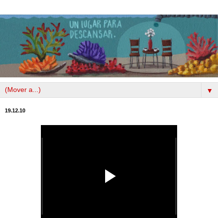
▼
19.12.10